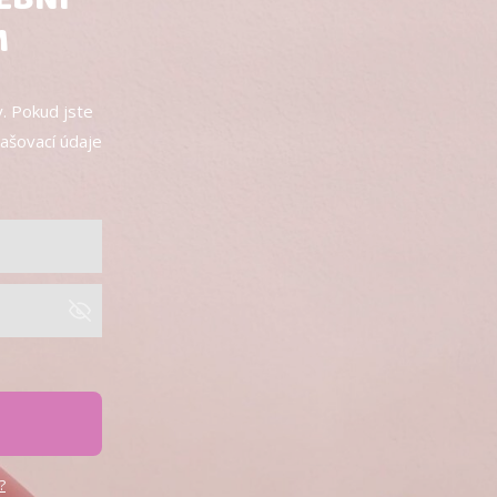
M
. Pokud jste
lašovací údaje
?