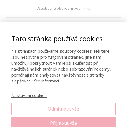
Všeobecné obchodní podmínky
VOP digitální obsah
Tato stránka používá cookies
Ochrana osobních údajů
Na stránkách používáme soubory cookies. Některé
jsou nezbytné pro fungování stránek, jiné nám
Kontakt
umožňují poskytnout vám lepší zkušenost při
návštěvě našich stránek nebo zobrazování reklamy,
pomáhají nám analyzovat návštěvnost a stránky
zlepšovat.
Více informací
Spolupráce
Nastavení cookies
© Copyright 2021. Všechna práva vyhrazena. Jakákoliv
reprodukce, stahování, kopírování a další šíření obsahu tohoto
Odmítnout vše
webu – zejména článků, videí, audio záznamů a obrázků – je bez
svolení autora zakázáno. V případě, že dojde k porušení těchto
Přijmout vše
podmínek, bude okamžitě zahájeno vymáhání finanční náhrady