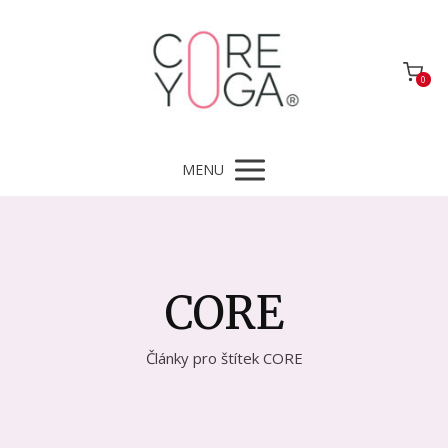
0
MENU
CORE
Články pro štítek CORE