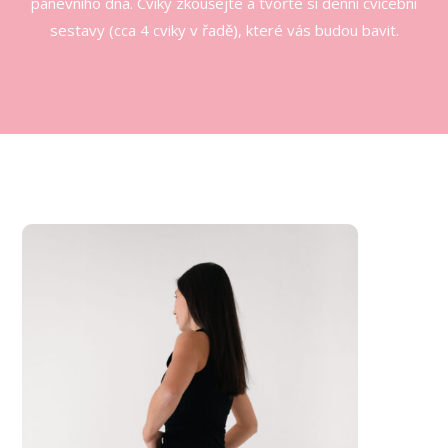
pánevního dna. Cviky zkoušejte a tvořte si denní cvičební
sestavy (cca 4 cviky v řadě), které vás budou bavit.