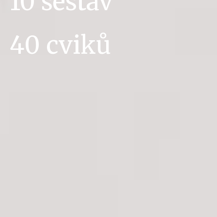
10 sestav
40 cviků