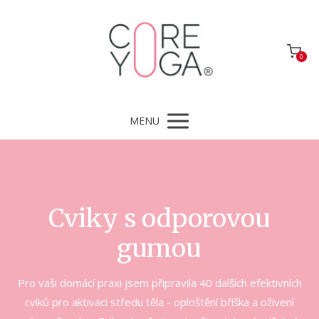
0
MENU
Cviky s odporovou
gumou
Pro vaši domácí praxi jsem připravila 40 dalších efektivních
cviků pro aktivaci středu těla - oploštění bříška a oživení