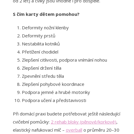
od 2 let) a cviky jsou vhodné i pro dospělé.
S čím karty dětem pomohou?
Deformity nožní klenby
Deformity prstů
Nestabilita kotníků
Přetížení chodidel
Zlepšení citlivosti, podpora vnímání nohou
Zlepšení držení těla
Zpevnění středu těla
Zlepšení pohybové koordinace
Podpora jemné a hrubé motoriky
Podpora učení a představivosti
Při domácí praxi budete potřebovat ještě následující
cvičební pomůcky:
2 rehab bloky (pěnové/korkové)
,
elastický nafukovací míč –
overball
o průměru 20–30