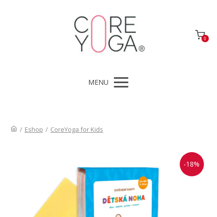
0
MENU
/
Eshop
/
CoreYoga for Kids
-18%