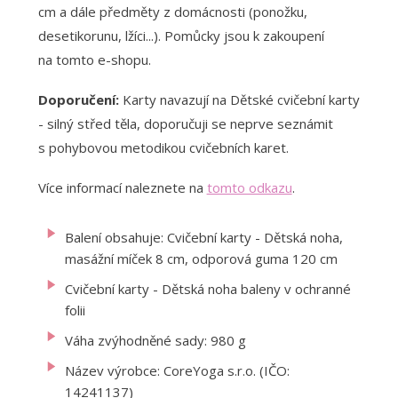
cm a dále předměty z domácnosti (ponožku,
desetikorunu, lžíci...). Pomůcky jsou k zakoupení
na tomto e-shopu.
Doporučení:
Karty navazují na Dětské cvičební karty
- silný střed těla, doporučuji se neprve seznámit
s pohybovou metodikou cvičebních karet.
Více informací naleznete na
tomto odkazu
.
Balení obsahuje: Cvičební karty - Dětská noha,
masážní míček 8 cm, odporová guma 120 cm
Cvičební karty - Dětská noha baleny v ochranné
folii
Váha zvýhodněné sady: 980 g
Název výrobce: CoreYoga s.r.o. (IČO:
14241137)