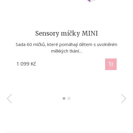
Dětské cvičební karty - silný střed těla
Sensory míčky MINI
Unikátní metodika funkčního pohybu dětí. 200 cviků pro
Sada 60 míčků, které pomáhají dětem s uvolněním
měkkých tkání…
aktivaci těch…
1 099
699
Kč
Kč