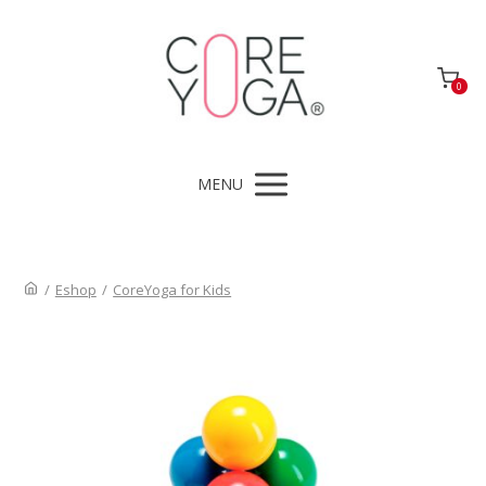
0
MENU
/
Eshop
/
CoreYoga for Kids