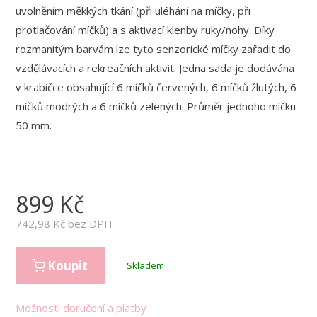
uvolněním měkkých tkání (při uléhání na míčky, při
protlačování míčků) a s aktivací klenby ruky/nohy. Díky
rozmanitým barvám lze tyto senzorické míčky zařadit do
vzdělávacích a rekreačních aktivit. Jedna sada je dodávána
v krabičce obsahující 6 míčků červených, 6 míčků žlutých, 6
míčků modrých a 6 míčků zelených. Průměr jednoho míčku
50 mm.
899
Kč
742,98
Kč bez DPH
Koupit
Skladem
Možnosti doručení a platby