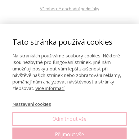
Všeobecné obchodní podmínky
VOP digitální obsah
Tato stránka používá cookies
Ochrana osobních údajů
Na stránkách používáme soubory cookies. Některé
jsou nezbytné pro fungování stránek, jiné nám
Kontakt
umožňují poskytnout vám lepší zkušenost při
návštěvě našich stránek nebo zobrazování reklamy,
pomáhají nám analyzovat návštěvnost a stránky
zlepšovat.
Více informací
Spolupráce
Nastavení cookies
© Copyright 2021. Všechna práva vyhrazena. Jakákoliv
reprodukce, stahování, kopírování a další šíření obsahu tohoto
Odmítnout vše
webu – zejména článků, videí, audio záznamů a obrázků – je bez
svolení autora zakázáno. V případě, že dojde k porušení těchto
Přijmout vše
podmínek, bude okamžitě zahájeno vymáhání finanční náhrady